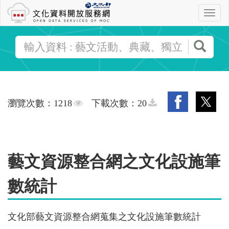
跳
選
到
單
主
搜尋
要
關
內
鍵
容
字
搜
瀏
下
瀏覽次數：1218
下載次數：20
尋
覽
載
次
次
數
數
藝文資源整合網之文化設施筆
數統計
文化部藝文資源整合網蒐集之文化設施筆數統計