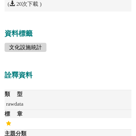
(
20次下載 )
資料標籤
文化設施統計
詮釋資料
資
類 型
料
rawdata
集
標 章
說
金
明
標
主題分類
章