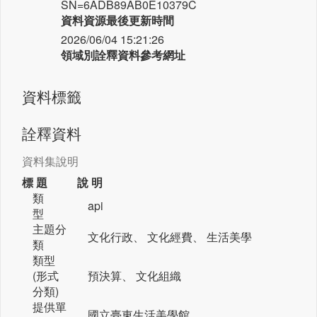
SN=6ADB89AB0E10379C
資料資源最後更新時間
2026/06/04 15:21:26
領域別詮釋資料參考網址
資料標籤
詮釋資料
資料集說明
標 題
說 明
類
api
型
主題分
文化行政、 文化經費、 生活美學
類
類型
(形式
預決算、 文化組織
分類)
提供單
國立臺東生活美學館