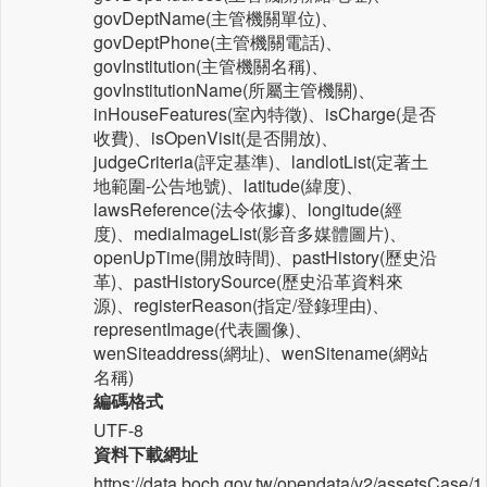
govDeptName(主管機關單位)、
govDeptPhone(主管機關電話)、
govInstitution(主管機關名稱)、
govInstitutionName(所屬主管機關)、
inHouseFeatures(室內特徵)、isCharge(是否
收費)、isOpenVisit(是否開放)、
judgeCriteria(評定基準)、landlotList(定著土
地範圍-公告地號)、latitude(緯度)、
lawsReference(法令依據)、longitude(經
度)、mediaImageList(影音多媒體圖片)、
openUpTime(開放時間)、pastHistory(歷史沿
革)、pastHistorySource(歷史沿革資料來
源)、registerReason(指定/登錄理由)、
representImage(代表圖像)、
wenSiteaddress(網址)、wenSitename(網站
名稱)
編碼格式
UTF-8
資料下載網址
https://data.boch.gov.tw/opendata/v2/assetsCase/1.