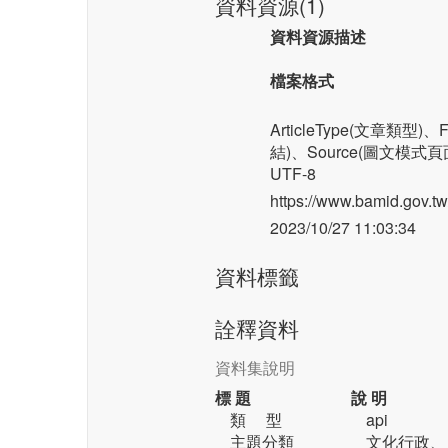
資料資源(1)
資料資源描述
檔案格式
ArticleType(文章類型
結)、Source(圖文模式頁
UTF-8
https://www.bamid.gov
2023/10/27 11:03:34
資料標籤
詮釋資料
資料集說明
標 題
說 明
類 型
api
主題分類
文化行政、