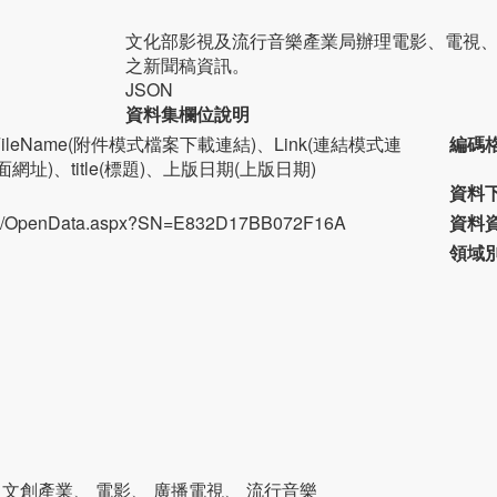
文化部影視及流行音樂產業局辦理電影、電視
之新聞稿資訊。
JSON
資料集欄位說明
)、FileName(附件模式檔案下載連結)、Link(連結模式連
編碼
面網址)、title(標題)、上版日期(上版日期)
資料
.tw/OpenData.aspx?SN=E832D17BB072F16A
資料
領域
 文創產業、 電影、 廣播電視、 流行音樂