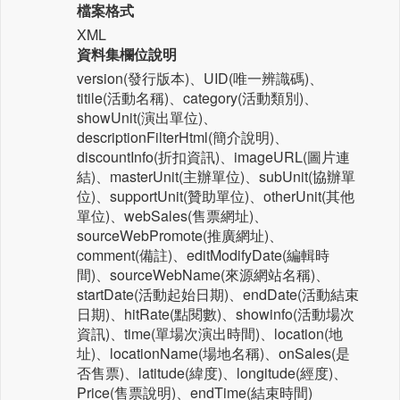
檔案格式
XML
資料集欄位說明
version(發行版本)、UID(唯一辨識碼)、
titile(活動名稱)、category(活動類別)、
showUnit(演出單位)、
descriptionFilterHtml(簡介說明)、
discountInfo(折扣資訊)、imageURL(圖片連
結)、masterUnit(主辦單位)、subUnit(協辦單
位)、supportUnit(贊助單位)、otherUnit(其他
單位)、webSales(售票網址)、
sourceWebPromote(推廣網址)、
comment(備註)、editModifyDate(編輯時
間)、sourceWebName(來源網站名稱)、
startDate(活動起始日期)、endDate(活動結束
日期)、hitRate(點閱數)、showinfo(活動場次
資訊)、time(單場次演出時間)、location(地
址)、locationName(場地名稱)、onSales(是
否售票)、latitude(緯度)、longitude(經度)、
Price(售票說明)、endTime(結束時間)