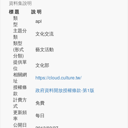
資料集說明
標 題
說 明
類
api
型
主題分
文化交流
類
類型
(形式
藝文活動
分類)
提供單
文化部
位
相關網
https://cloud.culture.tw/
址
授權條
政府資料開放授權條款-第1版
款
計費方
免費
式
更新頻
每日
率
公開日
2013/03/27