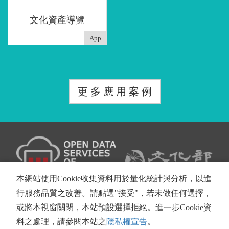
文化資產導覽
App
更 多 應 用 案 例
:::
本網站使用Cookie收集資料用於量化統計與分析，以進
文化部 Copyright © 2016 著作權所有
行服務品質之改善。請點選"接受"，若未做任何選擇，
地址：24219新北市新莊區中平路439號南棟13樓
或將本視窗關閉，本站預設選擇拒絕。進一步Cookie資
料之處理，請參閱本站之
隱私權宣告
。
隱私權及安全政策宣示
|
著作權聲明