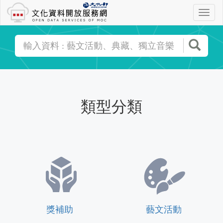
跳
選
到
單
主
搜尋
要
關
內
鍵
容
字
搜
類型分類
尋
獎補助
藝文活動